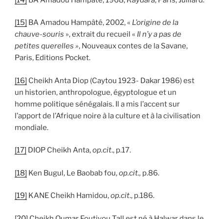
[15]
BA Amadou Hampâté, 2002, «
L’origine de la
chauve-souris
», extrait du recueil «
Il n’y a pas de
petites querelles »
, Nouveaux contes de la Savane,
Paris, Editions Pocket.
[16]
Cheikh Anta Diop (Caytou 1923- Dakar 1986) est
un historien, anthropologue, égyptologue et un
homme politique sénégalais. Il a mis l’accent sur
l’apport de l’Afrique noire à la culture et à la civilisation
mondiale.
[17]
DIOP Cheikh Anta,
op.cit
., p.17.
[18]
Ken Bugul, Le Baobab fou,
op.cit.,
p.86.
[19]
KANE Cheikh Hamidou,
op.cit
., p.186.
[20]
Cheikh Oumar Foutiyou Tall est né à Halwar dans le