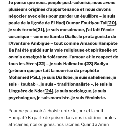
Je pense que nous, peuple post-colonisé, nous avons
plusieurs origines d’appartenance et nous devons
négocier avec elles pour garder un équilibre – je suis
peule de la lignée de El Hadj Oumar Foutiyou Tall
[20]
,
je suis torodo
[21]
, je suis musulmane, j’ai fait l’école
coranique – comme Samba Diallo, le protagoniste de
l’Aventure Ambiguë – tout comme Amadou Hampâté
Ba j’ai été guidé sur la voie religieuse et spirituelle et
on m’a enseigné la tolérance, l’amour et le respect de
tous les êtres
[22]
– je suis Halimatou
[23]
Sadiya
(prénom que portait la nourrice du prophète
Mohamed PSL), je suis Diallobé, je suis sahélienne, je
suis « toubab », je suis « traditionnaliste », je suis la
Linguère de Nder
[24]
, je suis sociologue, je suis
psychologue, je suis marxiste, je suis féministe.
Pour ne pas avoir à choisir entre le jour et la nuit,
Hampâté Ba parle de puiser dans nos traditions orales
africaines, nos origines, nos racines. Quand à Amin