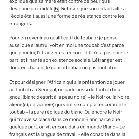
explique que sa mère était contre de peur qu’il
devienne un infidèle
[6]
. Refuser que son enfant aille à
l’école était aussi une forme de résistance contre les
étrangers.
Pour en revenir au qualificatif de toubab : je pense
aussi que si autrui voit en moi une toubab c’est parce
que pour lui, l’étranger est encore là. Il n’est pas encore
parti et il hante son existence sociale. L’étranger est
donc en chacun de nous « toubab ou pas toubab ».
Et pour désigner l’Africain qui a la prétention de jouer
au toubab au Sénégal, on parle aussi de toubab bou
gnoul (blanc d’esprit à la peau noire) – le Noir ou la Noire
aliéné(e), déraciné(e) qui veut se comporter comme le
toubab – la pure réplique du blanc. Ou encore le Noir
qui trouve sa place dans ce monde Blanc parce que
quelque part, on vit encore dans un monde Blanc – Le
français est la langue de travail – elle cohabite dans la