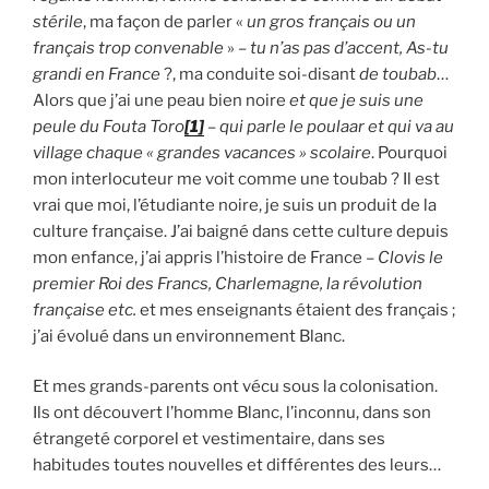
stérile
, ma façon de parler «
un gros français ou un
français trop convenable
» –
tu n’as pas d’accent, As-tu
grandi en France
?, ma conduite soi-disant
de toubab
…
Alors que j’ai une peau bien noire
et que je suis une
peule du Fouta Toro
[1]
– qui parle le poulaar et qui va au
village chaque « grandes vacances » scolaire
. Pourquoi
mon interlocuteur me voit comme une toubab ? Il est
vrai que moi, l’étudiante noire, je suis un produit de la
culture française. J’ai baigné dans cette culture depuis
mon enfance, j’ai appris l’histoire de France –
Clovis le
premier Roi des Francs, Charlemagne, la révolution
française etc.
et mes enseignants étaient des français ;
j’ai évolué dans un environnement Blanc.
Et mes grands-parents ont vécu sous la colonisation.
Ils ont découvert l’homme Blanc, l’inconnu, dans son
étrangeté corporel et vestimentaire, dans ses
habitudes toutes nouvelles et différentes des leurs…