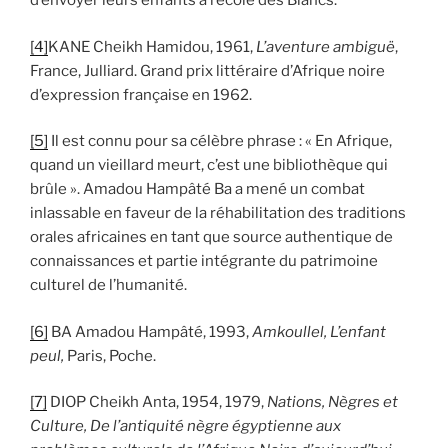
d’envoyer leurs enfants à l’école des Blancs.
[4]
KANE Cheikh Hamidou, 1961,
L’aventure ambiguë
,
France, Julliard. Grand prix littéraire d’Afrique noire
d’expression française en 1962.
[5]
Il est connu pour sa célèbre phrase : « En Afrique,
quand un vieillard meurt, c’est une bibliothèque qui
brûle ». Amadou Hampâté Ba a mené un combat
inlassable en faveur de la réhabilitation des traditions
orales africaines en tant que source authentique de
connaissances et partie intégrante du patrimoine
culturel de l’humanité.
[6]
BA Amadou Hampâté, 1993,
Amkoullel, L’enfant
peul,
Paris, Poche.
[7]
DIOP Cheikh Anta, 1954, 1979,
Nations, Nègres et
Culture, De l’antiquité nègre égyptienne aux