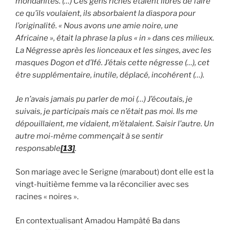
mondanités. (…) Ces gens riches étaient libres de faire
ce qu’ils voulaient, ils absorbaient la diaspora pour
l’originalité. « Nous avons une amie noire, une
Africaine », était la phrase la plus « in » dans ces milieux.
La Négresse après les lionceaux et les singes, avec les
masques Dogon et d’Ifé. J’étais cette négresse (…), cet
être supplémentaire, inutile, déplacé, incohérent (…).
Je n’avais jamais pu parler de moi (…) J’écoutais, je
suivais, je participais mais ce n’était pas moi. Ils me
dépouillaient, me vidaient, m’étalaient. Saisir l’autre. Un
autre moi-même commençait à se sentir
responsable
[13]
.
Son mariage avec le Serigne (marabout) dont elle est la
vingt-huitième femme va la réconcilier avec ses
racines « noires ».
En contextualisant Amadou Hampâté Ba dans