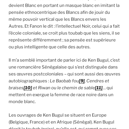
devient Blanc en portant un masque blanc en imitant la
pensée ethnocentrique des Blancs afin de jouir du
même pouvoir vertical que les Blancs envers les
Autres. Et Fanon le dit : l’intellectuel Noir, celui qui a fait
l’école coloniale, se croit plus toubab que les siens, il se
représente différemment ; sa pensée est supérieure
ou plus intelligente que celle des autres.
Il m’a semblé important de parler ici de Ken Bugul, c’est
une romancière Sénégalaise qui s’est distinguée dans
ses œuvres postcoloniales – qui sont aussi des œuvres
autobiographiques :
Le Baobab fou
[9]
, Cendres et
braises
[10]
et Riwan ou le chemin de sable
[11]
… qui
mettent en exergue la femme de race noire dans un
monde blanc.
Les ouvrages de Ken Bugul se situent en Europe
(Belgique, France) et en Afrique (Sénégal). Ken Bugul
décrit la toubab (noire), qu’elle est, qui rompt avec ses