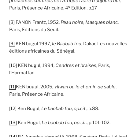
problèmes culturels de l’Afrique Noire d’aujourd’hui,
e
Paris, Présence Africaine, 4
Edition, p.17
[8]
FANON Frantz, 1952,
Peau noire, Masques blanc
,
Paris, Editions du Seuil.
[9]
KEN bugul 1997,
le Baobab fou
, Dakar, Les nouvelles
éditions africaines du Sénégal.
[10]
KEN bugul, 1994,
Cendres et braises
, Paris,
l’Harmattan.
[11]
KEN bugul, 2005,
Riwan ou le chemin de sable
,
Paris, Présence Africaine.
[12]
Ken Bugul,
Le baobab fou
,
op.cit
., p.88.
[13]
Ken Bugul,
Le baobab fou
,
op.cit.,
p.101-102.
[14]
BA Amadou Hampâté, 1968,
Kaydara
, Paris, Julliard.