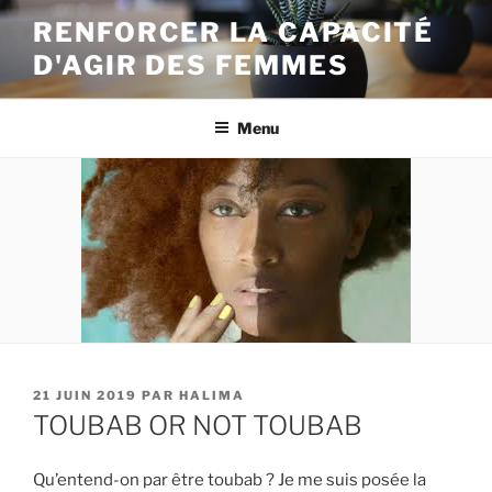
Aller
RENFORCER LA CAPACITÉ
au
D'AGIR DES FEMMES
contenu
principal
Menu
PUBLIÉ
21 JUIN 2019
PAR
HALIMA
LE
TOUBAB OR NOT TOUBAB
Qu’entend-on par être toubab ? Je me suis posée la