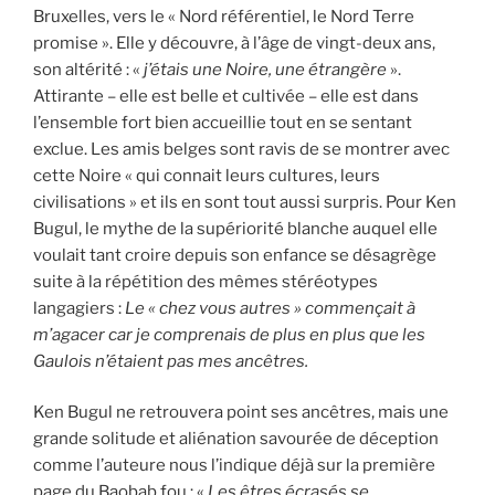
Bruxelles, vers le « Nord référentiel, le Nord Terre
promise ». Elle y découvre, à l’âge de vingt-deux ans,
son altérité : «
j’étais une Noire, une étrangère
».
Attirante – elle est belle et cultivée – elle est dans
l’ensemble fort bien accueillie tout en se sentant
exclue. Les amis belges sont ravis de se montrer avec
cette Noire « qui connait leurs cultures, leurs
civilisations » et ils en sont tout aussi surpris. Pour Ken
Bugul, le mythe de la supériorité blanche auquel elle
voulait tant croire depuis son enfance se désagrège
suite à la répétition des mêmes stéréotypes
langagiers :
Le « chez vous autres » commençait à
m’agacer car je comprenais de plus en plus que les
Gaulois n’étaient pas mes ancêtres.
Ken Bugul ne retrouvera point ses ancêtres, mais une
grande solitude et aliénation savourée de déception
comme l’auteure nous l’indique déjà sur la première
page du Baobab fou : «
Les êtres écrasés se